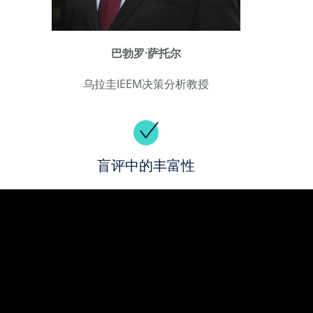
巴勃罗·萨托尔
乌拉圭IEEM决策分析教授
盲评中的丰富性