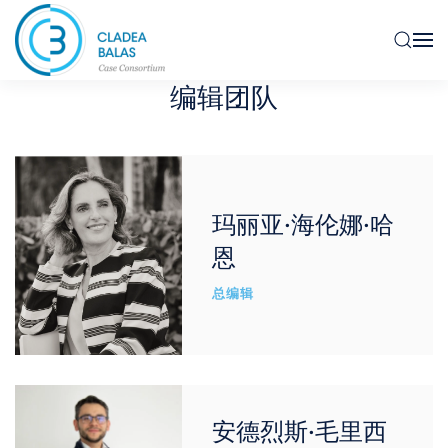
编辑团队
玛丽亚·海伦娜·哈
恩
总编辑
安德烈斯·毛里西